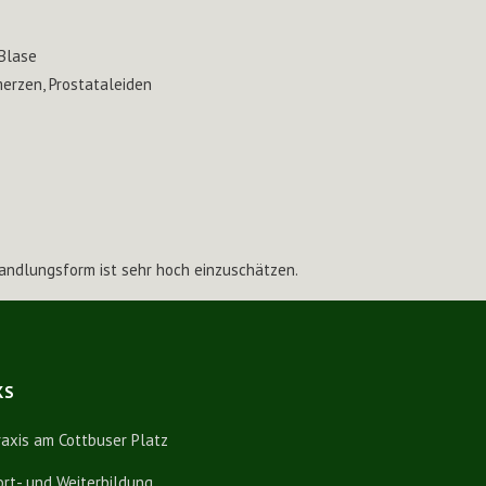
Blase
erzen, Prostataleiden
ndlungsform ist sehr hoch einzuschätzen.
KS
raxis am Cottbuser Platz
ort- und Weiterbildung