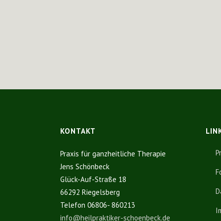
KONTAKT
LIN
P
Praxis für ganzheitliche Therapie
Jens Schönbeck
F
Glück-Auf-Straße 18
D
66292 Riegelsberg
Telefon 06806- 860213
I
info@heilpraktiker-schoenbeck.de