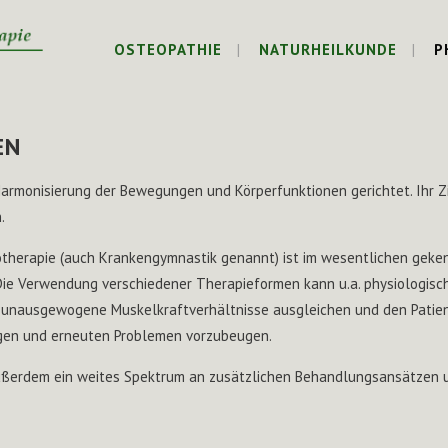
OSTEOPATHIE
NATURHEILKUNDE
P
EN
 Harmonisierung der Bewegungen und Körperfunktionen gerichtet. Ihr Zi
.
otherapie (auch Krankengymnastik genannt) ist im wesentlichen gek
ie Verwendung verschiedener Therapieformen kann u.a. physiologisch
, unausgewogene Muskelkraftverhältnisse ausgleichen und den Patie
ingen und erneuten Problemen vorzubeugen.
ußerdem ein weites Spektrum an zusätzlichen Behandlungsansätzen u