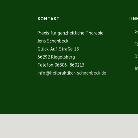
KONTAKT
LIN
P
Praxis für ganzheitliche Therapie
Jens Schönbeck
F
Glück-Auf-Straße 18
D
66292 Riegelsberg
Telefon 06806- 860213
I
info@heilpraktiker-schoenbeck.de